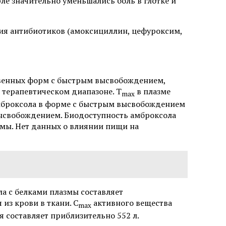
рле значительно уменьшались боль в глотке и
ия антибиотиков (амоксициллин, цефуроксим,
твенных форм с быстрым высвобождением,
 терапевтическом диапазоне. T
в плазме
max
амброксола в форме с быстрым высвобождением
высвобождением. Биодоступность амброксола
рмы. Нет данных о влиянии пищи на
а с белками плазмы составляет
из крови в ткани. C
активного вещества
max
 составляет приблизительно 552 л.