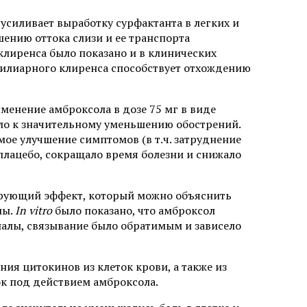
усиливает выработку сурфактанта в легких и
шению оттока слизи и ее транспорта
лиренса было показано и в клинических
илиарного клиренса способствует отхождению
менение амброксола в дозе 75 мг в виде
о к значительному уменьшению обострений.
ое улучшение симптомов (в т.ч. затруднение
плацебо, сокращало время болезни и снижало
ирующий эффект, который можно объяснить
лы.
In vitro
было показано, что амброксол
алы, связывание было обратимым и зависело
я цитокинов из клеток крови, а также из
к под действием амброксола.