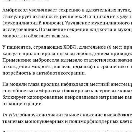
Амброксол увеличивает секрецию в дыхательных путях, 
стимулирует активность ресничек. Это приводит к улуч
(мукоцилиарный клиренс). Улучшение мукоцилиарного к
исследованиях. Повышение секреции жидкости и мукоц
мокроты и облегчает кашель.
У пациентов, страдающих ХОБЛ , длительное (6 мес) при
капсул с пролонгированным высвобождением приводил
Применение амброксола вызывало статистически значим
отхождения мокроты, кашель, одышка) по сравнению с 
потребность в антибиотикотерапии.
На модели глаза кролика наблюдался местный анестез
способностью амброксола блокировать натриевые кана
блокирует клонированные нейрональные натриевые кан
от концентрации.
In vitro
обнаружено значительное снижение высвобождени
тканевых мононуклеарных и полиморфноядерных клето