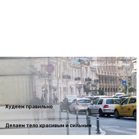
Худеем правильно
Делаем тело красивым и сильным
تسجيل الدخول / انضمام
Худеем правильно
Делаем тело красивым и сильным