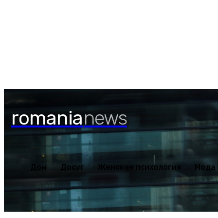
Дом
Досуг
Женская пс
Суббота, 8 августа, 2026
romania
news
Дом
Досуг
Женская психология
Мода