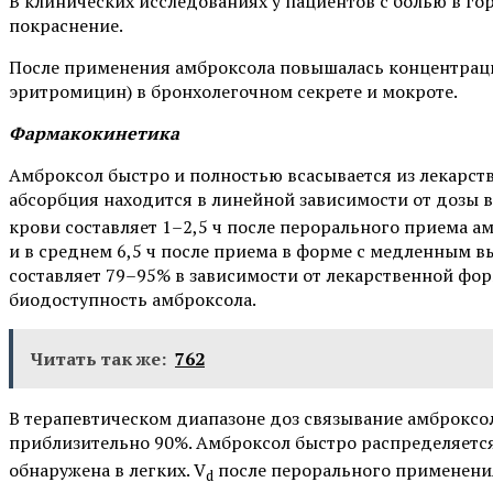
В клинических исследованиях у пациентов с болью в го
покраснение.
После применения амброксола повышалась концентрац
эритромицин) в бронхолегочном секрете и мокроте.
Фармакокинетика
Амброксол быстро и полностью всасывается из лекарс
абсорбция находится в линейной зависимости от дозы в
крови составляет 1–2,5 ч после перорального приема 
и в среднем 6,5 ч после приема в форме с медленным 
составляет 79–95% в зависимости от лекарственной фо
биодоступность амброксола.
Читать так же:
762
В терапевтическом диапазоне доз связывание амброксол
приблизительно 90%. Амброксол быстро распределяется 
обнаружена в легких. V
после перорального применения
d