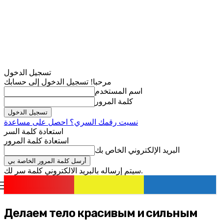
تسجيل الدخول
مرحبا! تسجيل الدخول إلى حسابك
اسم المستخدم
كلمة المرور
نسيت رقمك السري؟ احصل على مساعدة
استعادة كلمة السر
استعادة كلمة المرور
البريد الإلكتروني الخاص بك
سيتم إرساله بالبريد الالكتروني كلمة سر لك.
romania
news
تسجيل الدخول / انضمام
Делаем тело красивым и сильным