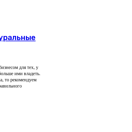
туральные
изнесом для тех, у
больше ими владеть.
а, то рекомендуем
правильного