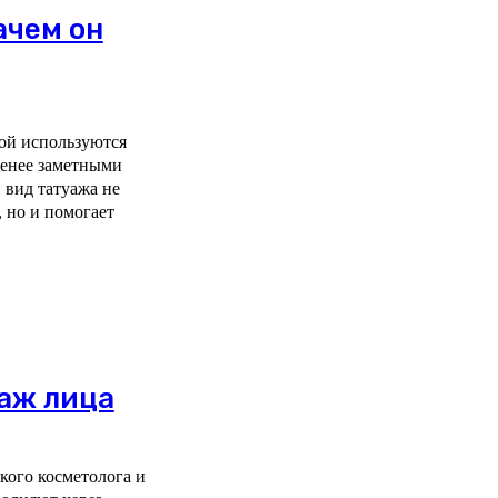
ачем он
ой используются
менее заметными
 вид татуажа не
, но и помогает
саж лица
кого косметолога и