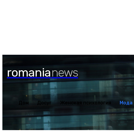
Дом
Досуг
Женская пс
Пятница, 7 августа, 2026
romania
news
Дом
Досуг
Женская психология
Мода