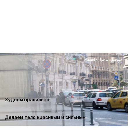
Худеем правильно
Делаем тело красивым и сильным
تسجيل الدخول / انضمام
Худеем правильно
Делаем тело красивым и сильным