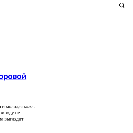
оровой
 и молодая кожа.
природу не
ма выглядит