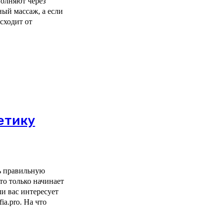
полняют через
ный массаж, а если
сходит от
етику
ь правильную
то только начинает
ли вас интересует
fia.pro. На что