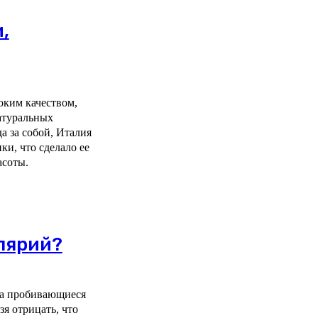
,
оким качеством,
атуральных
а за собой, Италия
ки, что сделало ее
асоты.
лярий?
ва пробивающиеся
зя отрицать, что