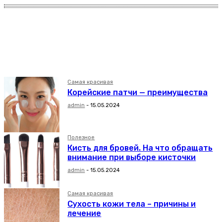
Другое
Уход за волосами
Уход за кожей тела
Уход за лицом
Уход за ногтями
Самая красивая
Корейские патчи — преимущества
admin
-
15.05.2024
Полезное
Кисть для бровей. На что обращать
внимание при выборе кисточки
admin
-
15.05.2024
Самая красивая
Сухость кожи тела – причины и
лечение