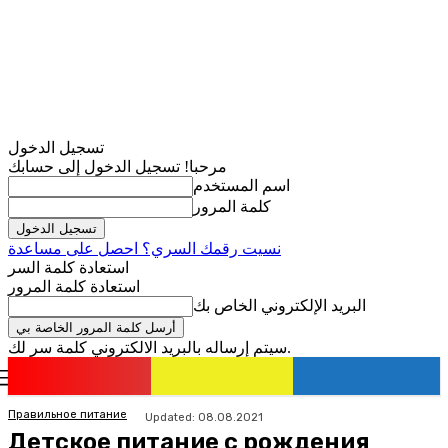
تسجيل الدخول
مرحبا! تسجيل الدخول إلى حسابك
اسم المستخدم
كلمة المرور
نسيت رقمك السري؟ احصل على مساعدة
استعادة كلمة السر
استعادة كلمة المرور
البريد الإلكتروني الخاص بك
سيتم إرساله بالبريد الالكتروني كلمة سر لك.
romania
news
تسجيل الدخول / انضمام
Правильное питание
Updated:
08.08.2021
Детское питание с рождения