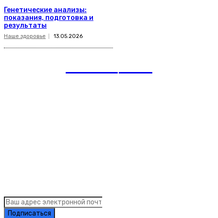
Генетические анализы:
показания, подготовка и
результаты
Наше здоровье
13.05.2026
romania
news
Рубрики
Links
Подписка на рассылку новостей
Подписаться