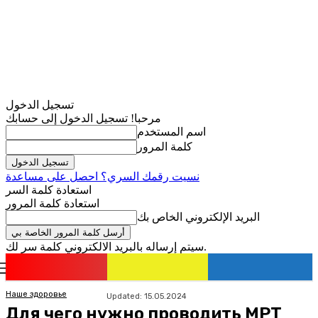
تسجيل الدخول
مرحبا! تسجيل الدخول إلى حسابك
اسم المستخدم
كلمة المرور
نسيت رقمك السري؟ احصل على مساعدة
استعادة كلمة السر
استعادة كلمة المرور
البريد الإلكتروني الخاص بك
سيتم إرساله بالبريد الالكتروني كلمة سر لك.
romania
news
تسجيل الدخول / انضمام
Наше здоровье
Updated:
15.05.2024
Для чего нужно проводить МРТ