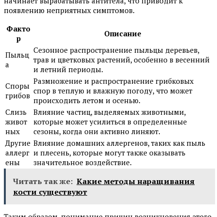
начинает вырабатывать антитела, что приводит к
появлению неприятных симптомов.
Факто
Описание
р
Сезонное распространение пыльцы деревьев,
Пыльц
трав и цветковых растений, особенно в весенний
а
и летний периоды.
Размножение и распространение грибковых
Споры
спор в теплую и влажную погоду, что может
грибов
происходить летом и осенью.
Слизь
Влияние частиц, выделяемых животными,
живот
которые может усилиться в определенные
ных
сезоны, когда они активно линяют.
Другие
Влияние домашних аллергенов, таких как пыль
аллерг
и плесень, которые могут также оказывать
ены
значительное воздействие.
Читать так же:
Какие методы наращивания
кости существуют
Таким образом, понимание причин возникновения этого