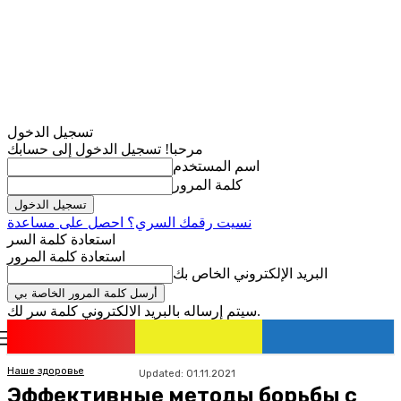
تسجيل الدخول
مرحبا! تسجيل الدخول إلى حسابك
اسم المستخدم
كلمة المرور
نسيت رقمك السري؟ احصل على مساعدة
استعادة كلمة السر
استعادة كلمة المرور
البريد الإلكتروني الخاص بك
سيتم إرساله بالبريد الالكتروني كلمة سر لك.
romania
news
تسجيل الدخول / انضمام
Наше здоровье
Updated:
01.11.2021
Эффективные методы борьбы с