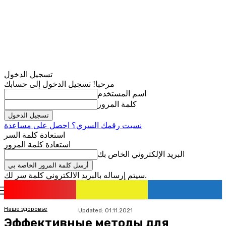
تسجيل الدخول
مرحبا! تسجيل الدخول إلى حسابك
اسم المستخدم
كلمة المرور
نسيت رقمك السري؟ احصل على مساعدة
استعادة كلمة السر
استعادة كلمة المرور
البريد الإلكتروني الخاص بك
سيتم إرساله بالبريد الالكتروني كلمة سر لك.
romania
news
تسجيل الدخول / انضمام
Наше здоровье
Updated:
01.11.2021
Эффективные методы для