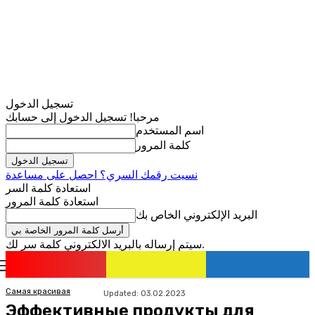
تسجيل الدخول
مرحبا! تسجيل الدخول إلى حسابك
اسم المستخدم
كلمة المرور
نسيت رقمك السري؟ احصل على مساعدة
استعادة كلمة السر
استعادة كلمة المرور
البريد الإلكتروني الخاص بك
سيتم إرساله بالبريد الالكتروني كلمة سر لك.
romania
news
تسجيل الدخول / انضمام
Самая красивая
Updated:
03.02.2023
Эффективные продукты для