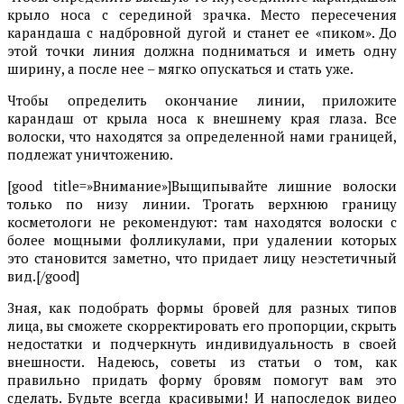
крыло носа с серединой зрачка. Место пересечения
карандаша с надбровной дугой и станет ее «пиком». До
этой точки линия должна подниматься и иметь одну
ширину, а после нее – мягко опускаться и стать уже.
Чтобы определить окончание линии, приложите
карандаш от крыла носа к внешнему края глаза. Все
волоски, что находятся за определенной нами границей,
подлежат уничтожению.
[good title=»Внимание»]Выщипывайте лишние волоски
только по низу линии. Трогать верхнюю границу
косметологи не рекомендуют: там находятся волоски с
более мощными фолликулами, при удалении которых
это становится заметно, что придает лицу неэстетичный
вид.[/good]
Зная, как подобрать формы бровей для разных типов
лица, вы сможете скорректировать его пропорции, скрыть
недостатки и подчеркнуть индивидуальность в своей
внешности. Надеюсь, советы из статьи о том, как
правильно придать форму бровям помогут вам это
сделать. Будьте всегда красивыми! И напоследок видео