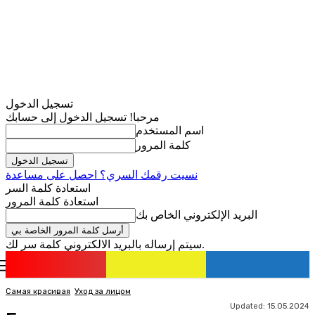
تسجيل الدخول
مرحبا! تسجيل الدخول إلى حسابك
اسم المستخدم
كلمة المرور
نسيت رقمك السري؟ احصل على مساعدة
استعادة كلمة السر
استعادة كلمة المرور
البريد الإلكتروني الخاص بك
سيتم إرساله بالبريد الالكتروني كلمة سر لك.
romania
news
تسجيل الدخول / انضمام
Самая красивая
Уход за лицом
Updated:
15.05.2024