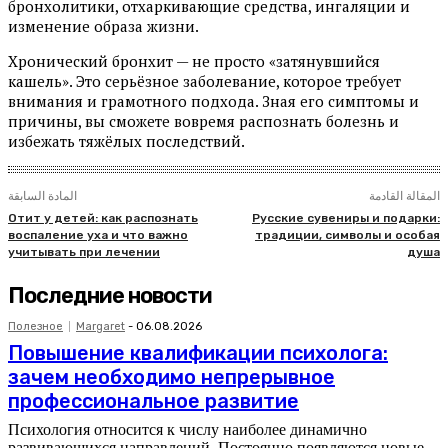
бронхолитики, отхаркивающие средства, ингаляции и
изменение образа жизни.
Хронический бронхит — не просто «затянувшийся
кашель». Это серьёзное заболевание, которое требует
внимания и грамотного подхода. Зная его симптомы и
причины, вы сможете вовремя распознать болезнь и
избежать тяжёлых последствий.
المقالة القادمة
المادة السابقة
Отит у детей: как распознать
Русские сувениры и подарки:
воспаление уха и что важно
традиции, символы и особая
учитывать при лечении
душа
Последние новости
Полезное
Margaret
-
06.08.2026
Повышение квалификации психолога:
зачем необходимо непрерывное
профессиональное развитие
Психология относится к числу наиболее динамично
развивающихся направлений. Постоянно появляются новые