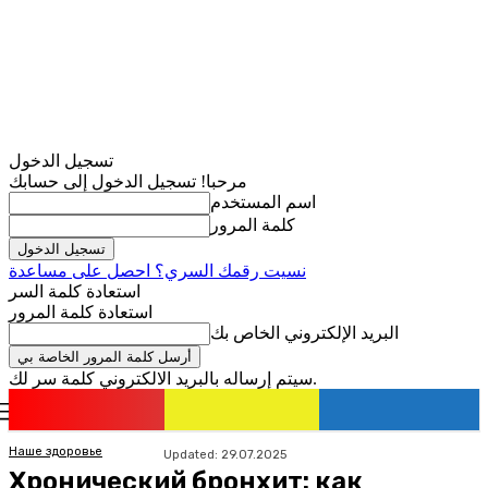
تسجيل الدخول
مرحبا! تسجيل الدخول إلى حسابك
اسم المستخدم
كلمة المرور
نسيت رقمك السري؟ احصل على مساعدة
استعادة كلمة السر
استعادة كلمة المرور
البريد الإلكتروني الخاص بك
سيتم إرساله بالبريد الالكتروني كلمة سر لك.
romania
news
تسجيل الدخول / انضمام
Наше здоровье
Updated:
29.07.2025
Хронический бронхит: как