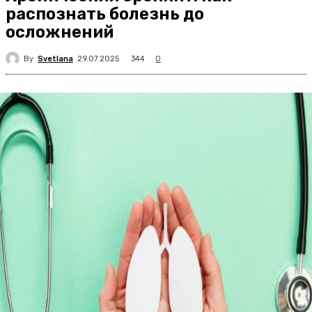
распознать болезнь до
осложнений
By
Svetlana
344
29.07.2025
0