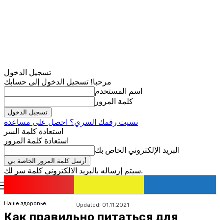
تسجيل الدخول
مرحبا! تسجيل الدخول إلى حسابك
اسم المستخدم
كلمة المرور
نسيت رقمك السري؟ احصل على مساعدة
استعادة كلمة السر
استعادة كلمة المرور
البريد الإلكتروني الخاص بك
سيتم إرساله بالبريد الالكتروني كلمة سر لك.
romania
news
تسجيل الدخول / انضمام
Наше здоровье
Updated:
01.11.2021
Как правильно питаться для