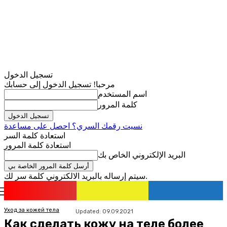
تسجيل الدخول
مرحبا! تسجيل الدخول إلى حسابك
اسم المستخدم
كلمة المرور
نسيت رقمك السري؟ احصل على مساعدة
استعادة كلمة السر
استعادة كلمة المرور
البريد الإلكتروني الخاص بك
سيتم إرساله بالبريد الالكتروني كلمة سر لك.
romania
news
تسجيل الدخول / انضمام
Уход за кожей тела
Updated:
09.09.2021
Как сделать кожу на теле более