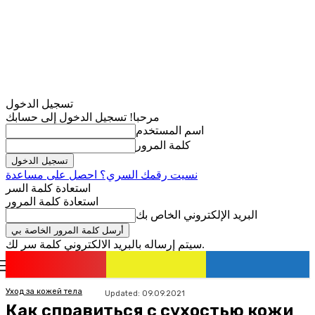
تسجيل الدخول
مرحبا! تسجيل الدخول إلى حسابك
اسم المستخدم
كلمة المرور
نسيت رقمك السري؟ احصل على مساعدة
استعادة كلمة السر
استعادة كلمة المرور
البريد الإلكتروني الخاص بك
سيتم إرساله بالبريد الالكتروني كلمة سر لك.
romania
news
تسجيل الدخول / انضمام
Уход за кожей тела
Updated:
09.09.2021
Как справиться с сухостью кожи