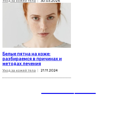
Уход за кожей тела
30.03.2026
Белые пятна на коже:
разбираемся в причинах и
методах лечения
Уход за кожей тела
21.11.2024
romania
news
Рубрики
Links