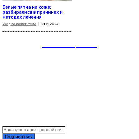
Белые пятна на коже:
разбираемся в причинах и
методах лечения
Уход за кожей тела
21.11.2024
romania
news
Рубрики
Links
Подписка на рассылку новостей
Подписаться