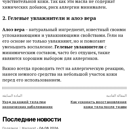
чувствительной кожи. Так как эти масла не содержат
химических добавок, риск аллергии минимален.
2. Гелевые увлажнители и алоэ вера
Алоэ вера
– натуральный ингредиент, известный своими
успокаивающими и увлажняющими свойствами. Гели на
его основе не только увлажняют, но и помогают
уменьшить воспаление.
Гелевые увлажнители
с
минимическим составом, часто без отдушек, также
являются хорошим выбором для аллергиков.
Важно всегда проводить тест на аллергическую реакцию,
нанеся немного средства на небольшой участок кожи
перед его использованием.
المقالة القادمة
المادة السابقة
Уход за кожей тела при
Как ускорить восстановление
хронических заболеваниях
кожи тела после травм
Последние новости
Полезное
Margaret
-
06.08.2026