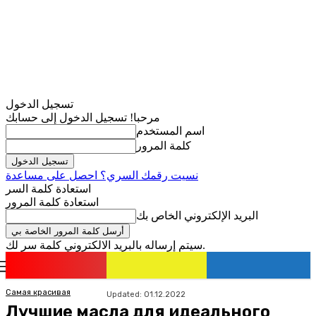
تسجيل الدخول
مرحبا! تسجيل الدخول إلى حسابك
اسم المستخدم
كلمة المرور
نسيت رقمك السري؟ احصل على مساعدة
استعادة كلمة السر
استعادة كلمة المرور
البريد الإلكتروني الخاص بك
سيتم إرساله بالبريد الالكتروني كلمة سر لك.
romania
news
تسجيل الدخول / انضمام
Самая красивая
Updated:
01.12.2022
Лучшие масла для идеального