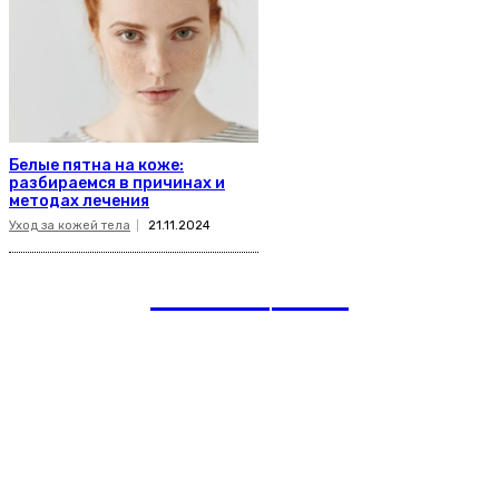
Белые пятна на коже:
разбираемся в причинах и
методах лечения
Уход за кожей тела
21.11.2024
romania
news
Рубрики
Links