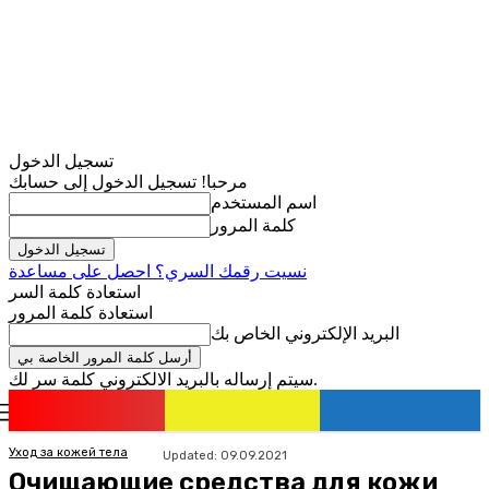
تسجيل الدخول
مرحبا! تسجيل الدخول إلى حسابك
اسم المستخدم
كلمة المرور
نسيت رقمك السري؟ احصل على مساعدة
استعادة كلمة السر
استعادة كلمة المرور
البريد الإلكتروني الخاص بك
سيتم إرساله بالبريد الالكتروني كلمة سر لك.
romania
news
تسجيل الدخول / انضمام
Уход за кожей тела
Updated:
09.09.2021
Очищающие средства для кожи