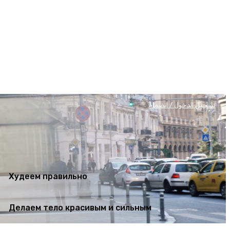
Худеем правильно
Делаем тело красивым и сильным
تسجيل الدخول / انضمام
Худеем правильно
Делаем тело красивым и сильным