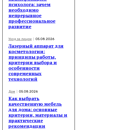
психолога: зачем
необходимо
непрерывное
профессиональное
развитие
Уход за лицом
05.08.2026
Лазерный аппарат для
косметологии:
принципы работы,
критерии выбора и
особенности
современных
технологий
Дом
05.08.2026
Как выбрать
качественную мебель
для дома: основные
критерии, материалы и
практические
рекомендации