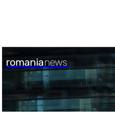
Дом
Досуг
Женская пс
Пятница, 7 августа, 2026
romania
news
Дом
Досуг
Женская психология
Мода