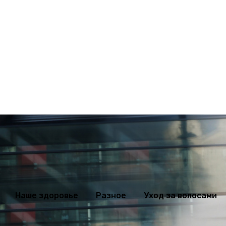
оровье
Разное
Уход за волосами
Худеем правильно
Дела
Наше здоровье
Разное
Уход за волосами