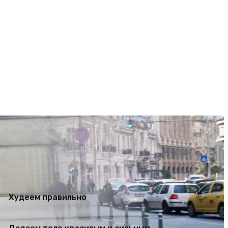
ем тело красивым и сильным
تسجيل الدخول / انضمام
Худеем правильно