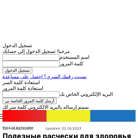
تسجيل الدخول
مرحبا! تسجيل الدخول إلى حسابك
اسم المستخدم
كلمة المرور
نسيت رقمك السري؟ احصل على مساعدة
استعادة كلمة السر
استعادة كلمة المرور
البريد الإلكتروني الخاص بك
سيتم إرساله بالبريد الالكتروني كلمة سر لك.
romania
news
تسجيل الدخول / انضمام
Уход за волосами
Updated:
02.05.2023
Полезные расчески для здоровья