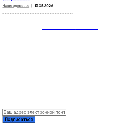
Наше здоровье
13.05.2026
romania
news
Рубрики
Links
Подписка на рассылку новостей
Подписаться