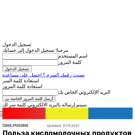
تسجيل الدخول
مرحبا! تسجيل الدخول إلى حسابك
اسم المستخدم
كلمة المرور
نسيت رقمك السري؟ احصل على مساعدة
استعادة كلمة السر
استعادة كلمة المرور
البريد الإلكتروني الخاص بك
سيتم إرساله بالبريد الالكتروني كلمة سر لك.
romania
news
تسجيل الدخول / انضمام
Наше здоровье
Updated:
01.11.2021
Польза кисломолочных продуктов