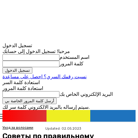
تسجيل الدخول
مرحبا! تسجيل الدخول إلى حسابك
اسم المستخدم
كلمة المرور
نسيت رقمك السري؟ احصل على مساعدة
استعادة كلمة السر
استعادة كلمة المرور
البريد الإلكتروني الخاص بك
سيتم إرساله بالبريد الالكتروني كلمة سر لك.
romania
news
تسجيل الدخول / انضمام
Уход за волосами
Updated:
02.05.2023
Советы по правильному