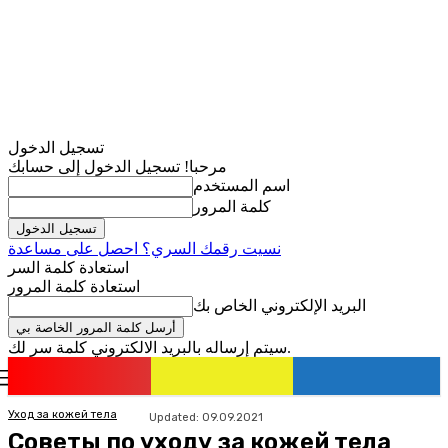
تسجيل الدخول
مرحبا! تسجيل الدخول إلى حسابك
اسم المستخدم
كلمة المرور
نسيت رقمك السري؟ احصل على مساعدة
استعادة كلمة السر
استعادة كلمة المرور
البريد الإلكتروني الخاص بك
سيتم إرساله بالبريد الالكتروني كلمة سر لك.
romania
news
تسجيل الدخول / انضمام
Уход за кожей тела
Updated:
09.09.2021
Советы по уходу за кожей тела