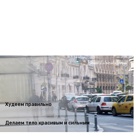
Худеем правильно
Делаем тело красивым и сильным
تسجيل الدخول / انضمام
Худеем правильно
Делаем тело красивым и сильным