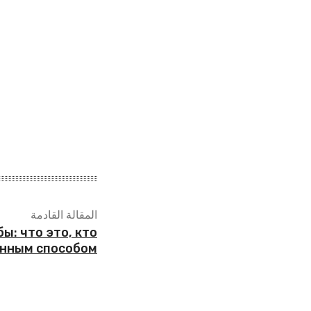
المقالة القادمة
ы: что это, кто
анным способом