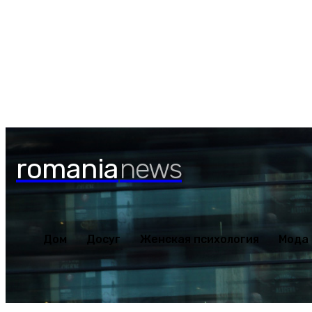
Дом
Досуг
Женская пс
Четверг, 6 августа, 2026
romania
news
Дом
Досуг
Женская психология
Мода