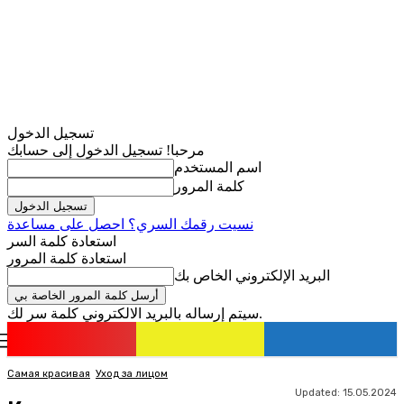
تسجيل الدخول
مرحبا! تسجيل الدخول إلى حسابك
اسم المستخدم
كلمة المرور
نسيت رقمك السري؟ احصل على مساعدة
استعادة كلمة السر
استعادة كلمة المرور
البريد الإلكتروني الخاص بك
سيتم إرساله بالبريد الالكتروني كلمة سر لك.
romania
news
تسجيل الدخول / انضمام
Самая красивая
Уход за лицом
Updated:
15.05.2024