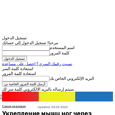
تسجيل الدخول
مرحبا! تسجيل الدخول إلى حسابك
اسم المستخدم
كلمة المرور
نسيت رقمك السري؟ احصل على مساعدة
استعادة كلمة السر
استعادة كلمة المرور
البريد الإلكتروني الخاص بك
سيتم إرساله بالبريد الالكتروني كلمة سر لك.
romania
news
تسجيل الدخول / انضمام
Самая красивая
Updated:
03.02.2023
Укрепление мышц ног через