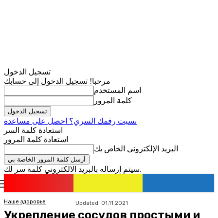
تسجيل الدخول
مرحبا! تسجيل الدخول إلى حسابك
اسم المستخدم
كلمة المرور
نسيت رقمك السري؟ احصل على مساعدة
استعادة كلمة السر
استعادة كلمة المرور
البريد الإلكتروني الخاص بك
سيتم إرساله بالبريد الالكتروني كلمة سر لك.
romania
news
تسجيل الدخول / انضمام
Наше здоровье
Updated:
01.11.2021
Укрепление сосудов простыми и