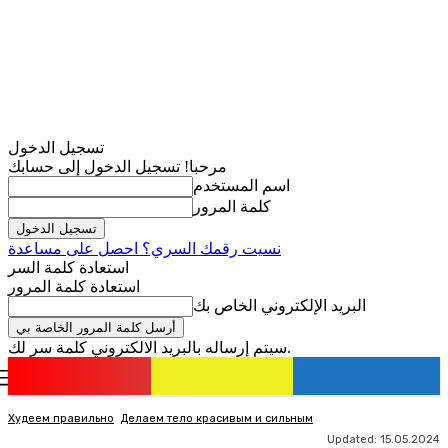
تسجيل الدخول
مرحبا! تسجيل الدخول إلى حسابك
اسم المستخدم
كلمة المرور
نسيت رقمك السري؟ احصل على مساعدة
استعادة كلمة السر
استعادة كلمة المرور
البريد الإلكتروني الخاص بك
سيتم إرساله بالبريد الالكتروني كلمة سر لك.
romania
news
تسجيل الدخول / انضمام
Худеем правильно
Делаем тело красивым и сильным
Updated:
15.05.2024