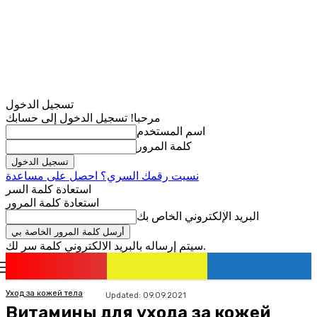
تسجيل الدخول
مرحبا! تسجيل الدخول إلى حسابك
اسم المستخدم
كلمة المرور
نسيت رقمك السري؟ احصل على مساعدة
استعادة كلمة السر
استعادة كلمة المرور
البريد الإلكتروني الخاص بك
سيتم إرساله بالبريد الالكتروني كلمة سر لك.
romania
news
تسجيل الدخول / انضمام
Уход за кожей тела
Updated:
09.09.2021
Витамины для ухода за кожей