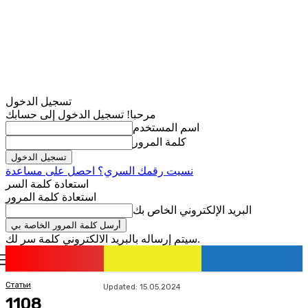
تسجيل الدخول
مرحبا! تسجيل الدخول إلى حسابك
اسم المستخدم
كلمة المرور
نسيت رقمك السري؟ احصل على مساعدة
استعادة كلمة السر
استعادة كلمة المرور
البريد الإلكتروني الخاص بك
سيتم إرساله بالبريد الالكتروني كلمة سر لك.
romania
news
تسجيل الدخول / انضمام
Статьи
Updated:
15.05.2024
1108