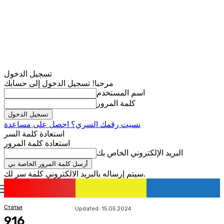
تسجيل الدخول
مرحبا! تسجيل الدخول إلى حسابك
اسم المستخدم
كلمة المرور
نسيت رقمك السري؟ احصل على مساعدة
استعادة كلمة السر
استعادة كلمة المرور
البريد الإلكتروني الخاص بك
سيتم إرساله بالبريد الالكتروني كلمة سر لك.
romania
news
تسجيل الدخول / انضمام
Статьи
Updated:
15.05.2024
916