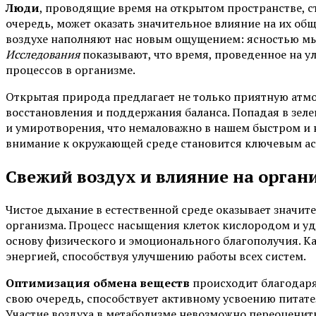
Люди
, проводящие время на открытом пространстве, с
очередь, может оказать значительное влияние на их об
воздухе наполняют нас новым ощущением: ясностью мы
Исследования
показывают, что время, проведенное на у
процессов в организме.
Открытая природа предлагает не только приятную атмо
восстановления и поддержания баланса. Попадая в зел
и умиротворения, что немаловажно в нашем быстром и 
внимание к окружающей среде становится ключевым а
Свежий воздух и влияние на орган
Чистое дыхание в естественной среде оказывает значит
организма. Процесс насыщения клеток кислородом и у
основу физического и эмоционального благополучия. К
энергией, способствуя улучшению работы всех систем.
Оптимизация обмена веществ
происходит благодаря
свою очередь, способствует активному усвоению питат
Участие воздуха в метаболизме невозможно переоценить