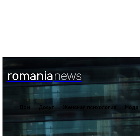
Дом
Досуг
Женская пс
Суббота, 8 августа, 2026
romania
news
Дом
Досуг
Женская психология
Мода