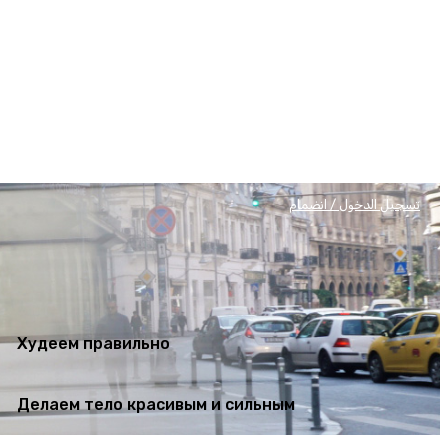
Худеем правильно
Делаем тело красивым и сильным
تسجيل الدخول / انضمام
Худеем правильно
Делаем тело красивым и сильным