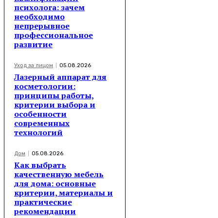
психолога: зачем
необходимо
непрерывное
профессиональное
развитие
Уход за лицом
05.08.2026
Лазерный аппарат для
косметологии:
принципы работы,
критерии выбора и
особенности
современных
технологий
Дом
05.08.2026
Как выбрать
качественную мебель
для дома: основные
критерии, материалы и
практические
рекомендации