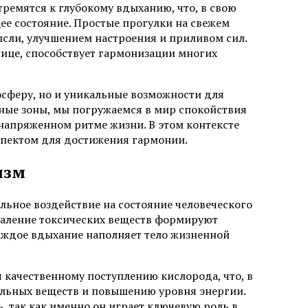
тремятся к глубокому вдыханию, что, в свою
щее состояние. Простые прогулки на свежем
сли, улучшением настроения и приливом сил.
лице, способствует гармонизации многих
сферу, но и уникальные возможности для
еные зоны, мы погружаемся в мир спокойствия
напряженном ритме жизни. В этом контексте
спектом для достижения гармонии.
изм
ельное воздействие на состояние человеческого
даление токсических веществ формируют
аждое вдыхание наполняет тело жизненной
 качественному поступлению кислорода, что, в
ельных веществ и повышению уровня энергии.
, так как именно он играет ключевую роль в