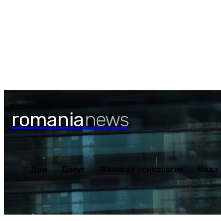
Дом
Досуг
Женская пс
Пятница, 7 августа, 2026
romania
news
Дом
Досуг
Женская психология
Мода