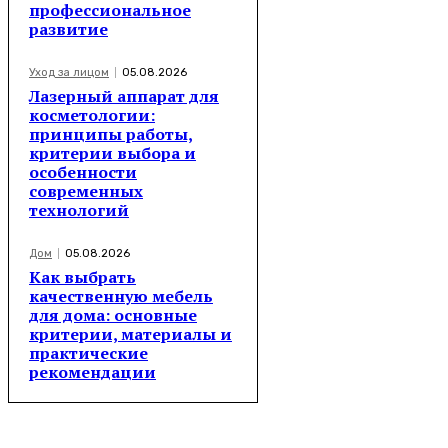
профессиональное
развитие
Уход за лицом
05.08.2026
Лазерный аппарат для
косметологии:
принципы работы,
критерии выбора и
особенности
современных
технологий
Дом
05.08.2026
Как выбрать
качественную мебель
для дома: основные
критерии, материалы и
практические
рекомендации