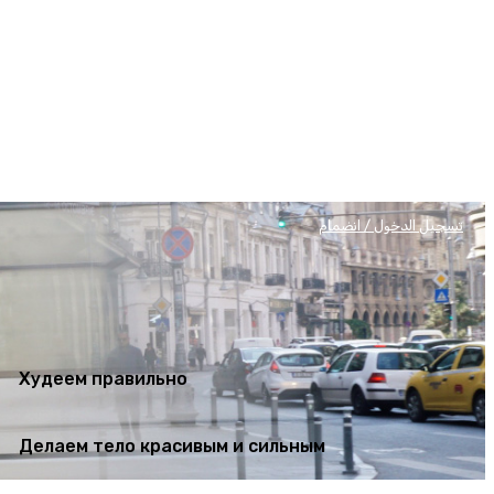
Худеем правильно
Делаем тело красивым и сильным
تسجيل الدخول / انضمام
Худеем правильно
Делаем тело красивым и сильным